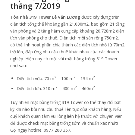
tháng 7/2019
Tòa nhà 319 Tower Lê Văn Lương
được xây dựng trên
diện tích tổng thể khoảng gần 21.000m2, bao gồm 21 tầng
văn phòng và 2 tầng hầm cung cấp khoảng 20.728m2 diện
tích văn phòng cho thuê. Diện tích mỗi sàn rộng 750m2,
có thể linh hoạt phân chia thành các diện tích nhỏ từ 70m2
trở lên, đáp ứng nhu cầu thuê khác nhau của các doanh
nghiệp. Hiện nay có một vài mặt bằng trống 319 Tower
như sau:
2
2
2
Diện tích vừa: 70 m
– 100 m
– 134 m
2
2
2
Diện tích lớn: 310 m
– 400 m
– 460m
Tuy nhiên mặt bằng trống 319 Tower có thể thay đổi bất
kỳ khi nào bởi nhu cầu thuê liên tục của khách hàng. Nếu
quý khách quan tâm vui lòng liên hệ trước với chuyên viên
để được check mặt bằng trống sớm và chuẩn xác nhất!
Gọi ngay hotline: 0977 260 357.