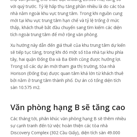
với quý trước. Tỷ lệ hấp thụ tăng phần nhiều là do các tòa
nhà nằm ngoài khu vực trung tâm. Trong khi nguồn cung
mới tại khu vực trung tâm hạn chế và tỷ lệ trống ở mức
thấp, khách thuê bắt đầu chuyển sang tìm kiếm các diện
tích ngoài trung tâm để mở rộng văn phòng.
Xu hướng này dẫn đến giá thuê của khu trung tâm dự kiến
sẽ tiếp tục tăng, trong khi đó một số tòa nhà tại khu phía
tây, hai quận Ðống Ða và Ba Ðình cũng được hưởng lợi.
Trong số các dự án mới tham gia thị trường, tòa nhà
Horison (Ðống Ða) được quan tâm khá lớn từ khách thuê
bởi nằm ở trung tâm thành phố. Dự án có tổng diện tích
sàn 10.575 m2.
Văn phòng hạng B sẽ tăng cao
Các tháng tới, phân khúc văn phòng hạng B sẽ thêm nhiều
sự cạnh tranh đến từ việc hoàn thiện các tòa nhà
Discovery Complex (302 Cầu Giấy), diện tích sàn 49.000