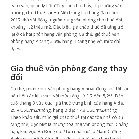
ty tư vấn, quản lý bất động sản cho thấy, thị trường
văn
phòng cho thuê tại Hà Nội
trong ba tháng đầu năm
2017 khá sôi động, nguồn cung văn phòng cho thuê đạt
khoảng 1,2 triệu m2. Ðặc biệt, giá chào thuê đã tăng trở
lại ở cả hai phân hạng văn phòng. Cụ thể, giá thuê văn
phòng hạng A tăng 3,3%, hạng B tăng nhẹ với mức chỉ
0,2%.
Gia thuê văn phòng đang thay
đổi
Cụ thể, phân khúc văn phòng hạng A hoạt động khá tốt tại
hầu hết các khu vực, với mức tăng từ 0,7 đến 5,2%. Ðến
cuối tháng 3 vừa qua, giá thuê trung bình của hạng A đạt
29,4 USD/m2/tháng, hạng B đạt 17,8 USD/m2/tháng.
Theo khảo sát, mức giá chào thuê tại các tòa nhà có sự
tăng nhẹ, đặc biệt là những tòa nhà văn phòng mới. Chẳng
hạn, khu vực Hà Đông có 2 tòa nhà mới là Nam Cường
Building và Hồ Gươm Plaza đều có mức giá chào thuê là